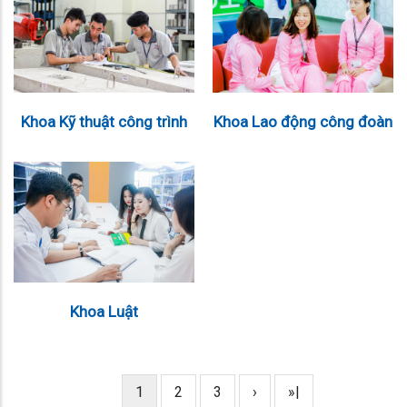
Khoa Kỹ thuật công trình
Khoa Lao động công đoàn
Khoa Luật
Current
1
Page
2
Page
3
Next
›
Last
»|
Pagination