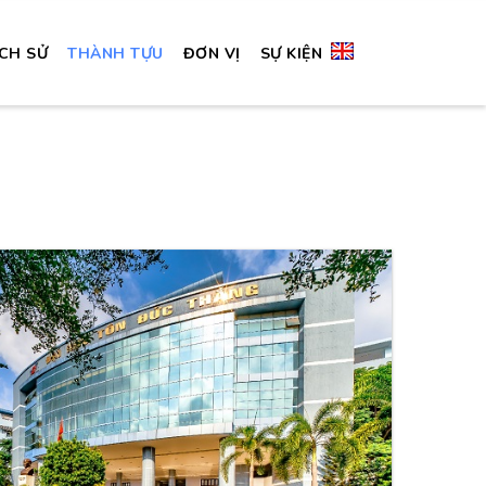
ỊCH SỬ
THÀNH TỰU
ĐƠN VỊ
SỰ KIỆN