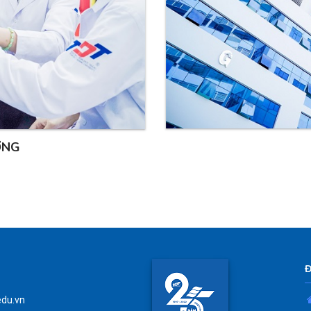
ỢNG
edu.vn