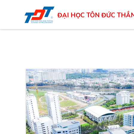
Skip
to
ĐẠI HỌC TÔN ĐỨC THẮ
main
content