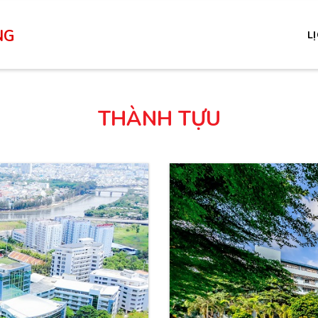
NG
L
THÀNH TỰU