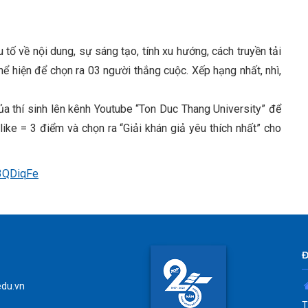
ố về nội dung, sự sáng tạo, tính xu hướng, cách truyền tải
hể hiện để chọn ra 03 người thắng cuộc. Xếp hạng nhất, nhì,
a thí sinh lên kênh Youtube “Ton Duc Thang University” để
like = 3 điểm và chọn ra “Giải khán giả yêu thích nhất” cho
y/3QDiqFe
edu.vn
T