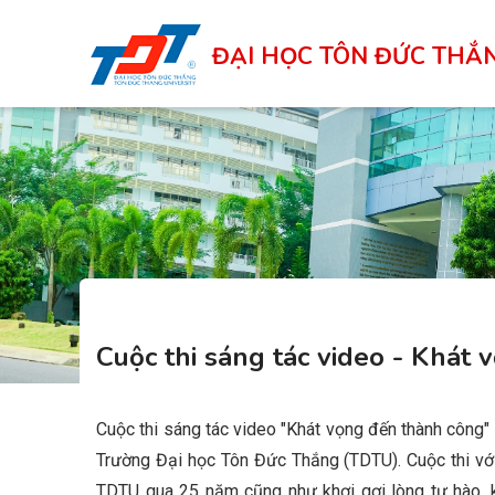
Skip
to
ĐẠI HỌC TÔN ĐỨC THẮ
main
content
Cuộc thi sáng tác video - Khát
Cuộc thi sáng tác video "Khát vọng đến thành công"
Trường Đại học Tôn Đức Thắng (TDTU). Cuộc thi với m
TDTU qua 25 năm cũng như khơi gợi lòng tự hào, k