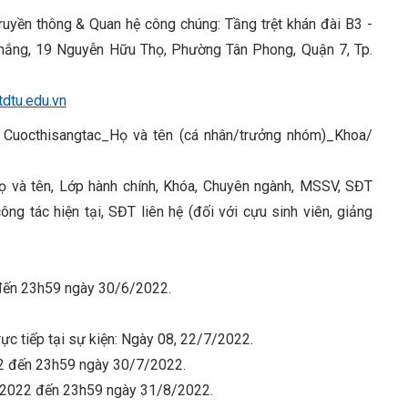
ruyền thông & Quan hệ công chúng: Tầng trệt khán đài B3 -
hắng, 19 Nguyễn Hữu Thọ, Phường Tân Phong, Quận 7, Tp.
dtu.edu.vn
p: Cuocthisangtac_Họ và tên (cá nhân/trưởng nhóm)_Khoa/
Họ và tên, Lớp hành chính, Khóa, Chuyên ngành, MSSV, SĐT
công tác hiện tại, SĐT liên hệ (đối với cựu sinh viên, giảng
 đến 23h59 ngày 30/6/2022.
rực tiếp tại sự kiện: Ngày 08, 22/7/2022.
22 đến 23h59 ngày 30/7/2022.
/8/2022 đến 23h59 ngày 31/8/2022.