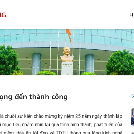
NG
L
 vọng đến thành công
 là chuỗi sự kiện chào mừng kỷ niệm 25 năm ngày thành lập
ục tiêu nhằm nhìn lại quá trình hình thành, phát triển của
ỉ niệm, dấu ấn tốt đẹp về TDTU thông qua lăng kính nghệ