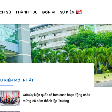
ỊCH SỬ
THÀNH TỰU
ĐƠN VỊ
SỰ KIỆN
SỰ KIỆN MỚI NHẤT
Các Sự kiện quốc tế bên cạnh hoạt động chào
mừng 25 năm thành lập Trường