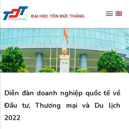
Skip
to
ĐẠI HỌC TÔN ĐỨC THẮNG
main
content
Diễn đàn doanh nghiệp quốc tế về
Đầu tư, Thương mại và Du lịch
2022