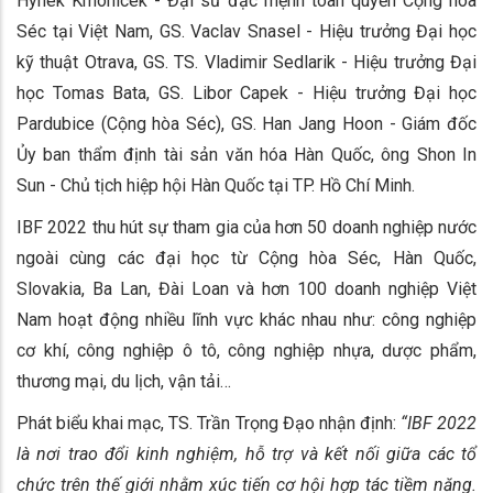
Hynek Kmonicek - Đại sứ đặc mệnh toàn quyền Cộng hòa
Séc tại Việt Nam, GS. Vaclav Snasel - Hiệu trưởng Đại học
kỹ thuật Otrava, GS. TS. Vladimir Sedlarik - Hiệu trưởng Đại
học Tomas Bata, GS. Libor Capek - Hiệu trưởng Đại học
Pardubice (Cộng hòa Séc), GS. Han Jang Hoon - Giám đốc
Ủy ban thẩm định tài sản văn hóa Hàn Quốc, ông Shon In
Sun - Chủ tịch hiệp hội Hàn Quốc tại TP. Hồ Chí Minh.
IBF 2022 thu hút sự tham gia của hơn 50 doanh nghiệp nước
ngoài cùng các đại học từ Cộng hòa Séc, Hàn Quốc,
Slovakia, Ba Lan, Đài Loan và hơn 100 doanh nghiệp Việt
Nam hoạt động nhiều lĩnh vực khác nhau như: công nghiệp
cơ khí, công nghiệp ô tô, công nghiệp nhựa, dược phẩm,
thương mại, du lịch, vận tải…
Phát biểu khai mạc, TS. Trần Trọng Đạo nhận định:
“IBF 2022
là nơi trao đổi kinh nghiệm, hỗ trợ và kết nối giữa các tổ
chức trên thế giới nhằm xúc tiến cơ hội hợp tác tiềm năng.