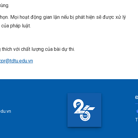
cùng.
chọn. Mọi hoạt động gian lận nếu bị phát hiện sẽ được xử lý
 của pháp luật.
thích với chất lượng của bài dự thi.
cpr@tdtu.edu.vn
edu.vn
T