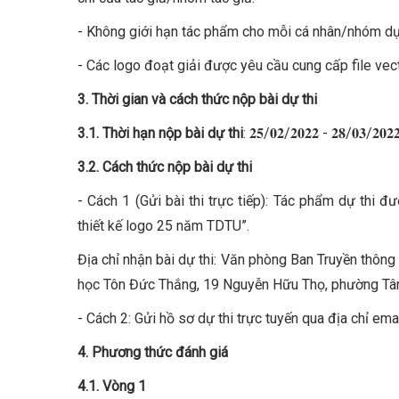
- Không giới hạn tác phẩm cho mỗi cá nhân/nhóm dự 
- Các logo đoạt giải được yêu cầu cung cấp file vect
3. Thời gian và cách thức nộp bài dự thi
3.1. Thời hạn nộp bài dự thi
: 𝟐𝟓/𝟎𝟐/𝟐𝟎𝟐𝟐 - 𝟐𝟖/𝟎𝟑/𝟐𝟎𝟐
3.2. Cách thức nộp bài dự thi
- Cách 1 (Gửi bài thi trực tiếp): Tác phẩm dự thi đư
thiết kế logo 25 năm TDTU”.
Địa chỉ nhận bài dự thi: Văn phòng Ban Truyền thông
học Tôn Đức Thắng, 19 Nguyễn Hữu Thọ, phường Tân
- Cách 2: Gửi hồ sơ dự thi trực tuyến qua địa chỉ emai
4. Phương thức đánh giá
4.1. Vòng 1