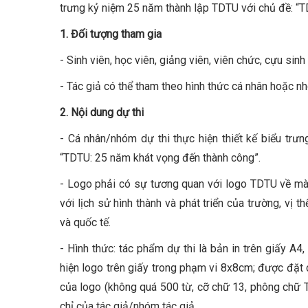
trưng kỷ niệm 25 năm thành lập TDTU với chủ đề: “T
1. Đối tượng tham gia
- Sinh viên, học viên, giảng viên, viên chức, cựu si
- Tác giả có thể tham theo hình thức cá nhân hoặc nh
2. Nội dung dự thi
- Cá nhân/nhóm dự thi thực hiện thiết kế biểu trư
“TDTU: 25 năm khát vọng đến thành công”.
- Logo phải có sự tương quan với logo TDTU về màu 
với lịch sử hình thành và phát triển của trường, vị
và quốc tế.
- Hình thức: tác phẩm dự thi là bản in trên giấy A4
hiện logo trên giấy trong phạm vi 8x8cm; được đặt 
của logo (không quá 500 từ, cỡ chữ 13, phông chữ T
chỉ của tác giả/nhóm tác giả.