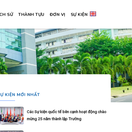
ỊCH SỬ
THÀNH TỰU
ĐƠN VỊ
SỰ KIỆN
SỰ KIỆN MỚI NHẤT
Các Sự kiện quốc tế bên cạnh hoạt động chào
mừng 25 năm thành lập Trường