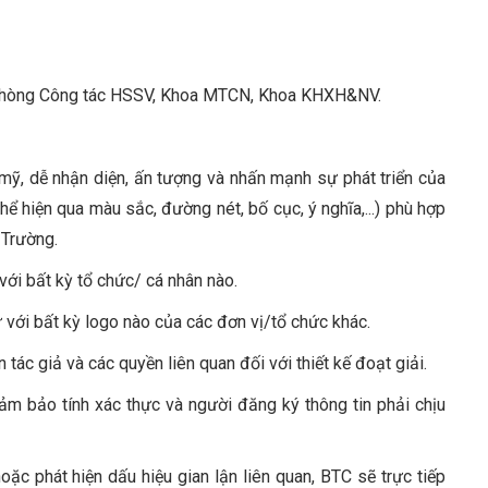
, Phòng Công tác HSSV, Khoa MTCN, Khoa KHXH&NV.
mỹ, dễ nhận diện, ấn tượng và nhấn mạnh sự phát triển của
ể hiện qua màu sắc, đường nét, bố cục, ý nghĩa,...) phù hợp
 Trường.
với bất kỳ tổ chức/ cá nhân nào.
 với bất kỳ logo nào của các đơn vị/tổ chức khác.
ác giả và các quyền liên quan đối với thiết kế đoạt giải.
đảm bảo tính xác thực và người đăng ký thông tin phải chịu
oặc phát hiện dấu hiệu gian lận liên quan, BTC sẽ trực tiếp