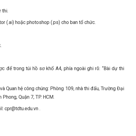
thi.
or (.ai) hoặc photoshop (.ps) cho ban tổ chức.
.
ợc để trong túi hồ sơ khổ A4, phía ngoài ghi rõ: “Bài dự thi
 và Quan hệ công chúng: Phòng 109, nhà thi đấu, Trường Đại
 Phong, Quận 7, TP. HCM.
l: cpr@tdtu.edu.vn .