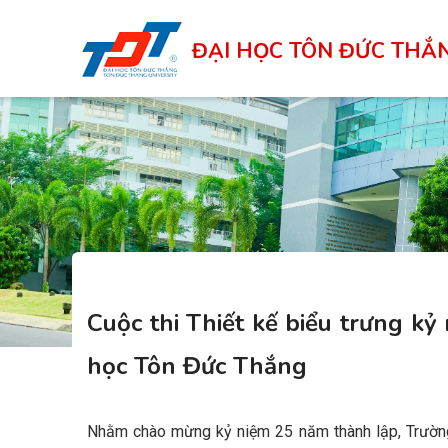
Skip
to
ĐẠI HỌC TÔN ĐỨC THẮ
main
content
Cuộc thi Thiết kế biểu trưng k
học Tôn Đức Thắng
Nhằm chào mừng kỷ niệm 25 năm thành lập, Trường