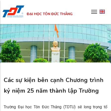
Skip
to
ĐẠI HỌC TÔN ĐỨC THẮNG
main
content
Các sự kiện bên cạnh Chương trình
kỷ niệm 25 năm thành lập Trường
Trường Đại học Tôn Đức Thắng (TDTU) sẽ long trọng tổ